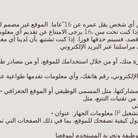
 الموقع غیر مصمم للأفراد Leukeather لا تقوم
أي معلومات شخصیة. إذا اكتشفنا أننا قمنا
قصد، فسیتم حذفھا فورا. إذا كنت تشتبھ بأن لدینا أي م
ة منك، أو من خلال استخدامك للموقع، أو من مصادر ط
إلكتروني، رقم ھاتفك، وأي معلومات تقدمھا طواعیة عند 
 مشاركتھا، مثل المسمى الوظیفي أو الموقع الجغرافي •
من تقنیات التتبع، مثل
ئی
ز: عنوان •
ل كیفیة تصفحك للموقع، بما في ذلك الصفحات التي تم زی
وظیفة وتجربة المستخدم لموقعنا