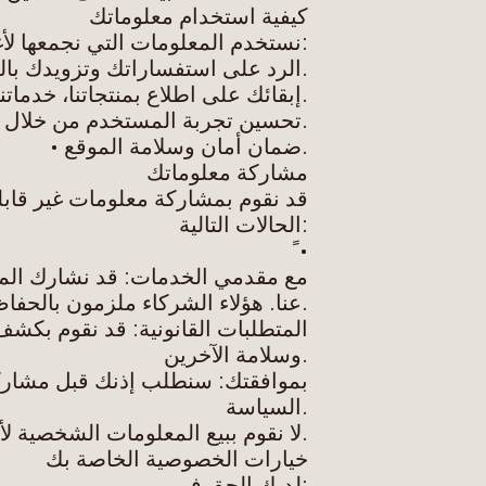
كیفیة استخدام معلوماتك
:نستخدم المعلومات التي نجمعھا ل
.الرد على استفساراتك وتزویدك بالم
.إبقائك على اطلاع بمنتجاتنا، خدماتنا،
.تحسین تجربة المستخدم من خلال تح
.ضمان أمان وسلامة الموقع •
مشاركة معلوماتك
قد نقوم بمشاركة معلومات غیر قاب
:الحالات التالیة
• ً
مع مقدمي الخدمات: قد نشارك المع
.عنا. ھؤلاء الشركاء ملزمون بالحف
المتطلبات القانونیة: قد نقوم بكشف 
.وسلامة الآخرین
بموافقتك: سنطلب إذنك قبل مشاركة
.السیاسة
.لا نقوم ببیع المعلومات الشخصیة ل
خیارات الخصوصیة الخاصة بك
:لدیك الحق في