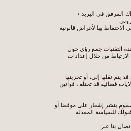
اك المرفق في البرید •
الاحتفاظ بھا لأغراض قانونیة
ھذه التقنیات جمع رؤى حول
لارتباط من خلال إعدادات
 یتم نقلھا إلى، أو تخزینھا
ایات قضائیة قد تختلف قوانین
قوم بنشر إشعار على موقعنا أو
قبولك للسیاسة المعدلة
صال بنا عبر