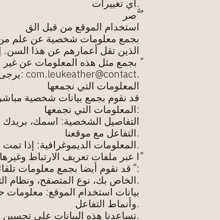
.أي تغییرات
ُ َّصر
استخدام الموقع من قبل الق
بجمع معلومات شخصیة عن علم من أي شخص یقل عمره عن 16 ًعاما.
الذین تقل أعمارھم عن ھذا السن. إذا كنت تحت سن ،16 یرجى الامتناع عن تقدیم 
ً بجمع مثل ھذه المعلومات عن غیر 
.com.leukeather@contact :یرجى مراسلتنا عبر البرید الإلكتروني
المعلومات التي نجمعھا
قد نقوم بجمع بیانات شخصیة مباشر
:المعلومات التي نجمعھا
التفاصیل الشخصیة: اسمك، بریدك ال
.التفاعل مع موقعنا
.المعلومات الدیموغرافیة: إذا تمت
ًا عبر ملفات تعریف الارتباط وغیرھا 
: ً قد نقوم أیضا بجمع معلومات تلقا
.الخاص بك، نوع المتصفح، ونظام التشغیل IP معلومات الجھا
بیانات استخدام الموقع: معلومات حو
.وأنماط التفاعل
.تساعدنا ھذه البیانات على تحسین 