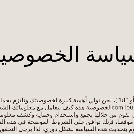
ياسة الخصوصية
”)، نحن نولي أھمیة كبیرة لخصوصیتك ونلتزم بحمایتھا eukeather
 نقوم من خلالھا بجمع واستخدام وحمایة وكشف معلوما
وقعنا، فإنك توافق على الشروط الموضحة في ھذه السی
وم بتحدیث ھذه السیاسة بشكل دوري، لذا یرجى التحقق م