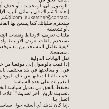
.الوصول إلى، أو تحدیث، أو حذف أي
إلغاء الاشتراك في رسائل البرید الإ
.com.leukeather@contactالإلكتروني أو عن طریق التواصل معنا مباشرة عبر البرید الإلكتروني
سنحترم طلباتك كما یسمح بھا القان
.أو تشغیلیة
ملفات تعریف الارتباط وتقنیات التتب
نستخدم ملفات تعریف الارتباط وأدو
كیفیة تفاعل المستخدمین مع موقعنا
.متصفحك
نقل البیانات الدولیة
إذا قمت بالوصول إلى موقعنا من خارج
في، أو معالجتھا في بلد مختلف. با
.حمایة البیانات فیھا عن تلك الموج
التغییرات على ھذه السیاسة
نحتفظ بالحق في تعدیل سیاسة الخصو
.تحدیث تاریخ “آخر تحدیث” أعلاه. 
اتصل بنا
:إذا كان لدیك أي أسئلة حول سیاسة 