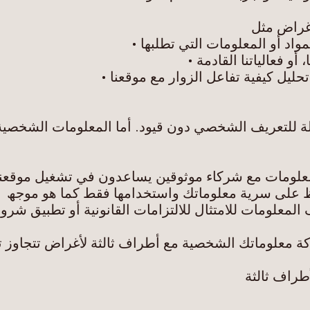
أغراض مثل
واد أو المعلومات التي تطلبھا •
 أو فعالیاتنا القادمة •
لیل كیفیة تفاعل الزوار مع موقعنا •
لة للتعریف الشخصي دون قیود. أما المعلومات الشخصی
لومات مع شركاء موثوقین یساعدون في تشغیل موقعنا أ
اظ على سریة معلوماتك واستخدامھا فقط كما ھو موجھ
المعلومات للامتثال للالتزامات القانونیة أو تطبیق شرو
 معلوماتك الشخصیة مع أطراف ثالثة لأغراض تتجاوز ت
أطراف ثالثة