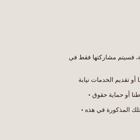
ة، فسیتم مشاركتھا فقط في
و تقدیم الخدمات نیابة
طنا أو حمایة حقوق •
لك المذكورة في ھذه •