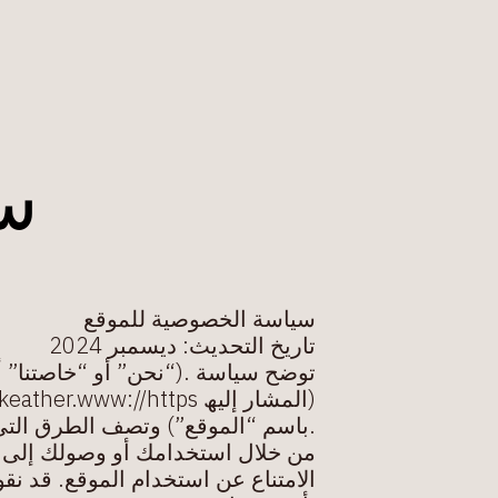
س
سیاسة الخصوصیة للموقع
تاریخ التحدیث: دیسمبر 2024
توضح سیاسة .(“نحن” أو “خاصتنا” أو “لنا
(المشار إلیھ com.leukeather.www://httpsالخصوصیة ھذه كیف نتعامل مع معلوماتك الشخصیة عند زیارتك لموقع
.باسم “الموقع”) وتصف الطرق التي
من خلال استخدامك أو وصولك إلى م
الامتناع عن استخدام الموقع. قد نق