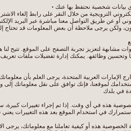
 بیانات شخصیة نحتفظ بھا عنك •
لكتروني الترویجیة من خلال النقر على رابط إلغاء الاشتر
ون، ولكن یرجى ملاحظة أن بعض المعلومات قد تحتاج إلى 
ع
ات مشابھة لتعزیز تجربة التصفح على الموقع. تتیح لنا 
 وتحسین وظائفھ. یمكنك إدارة تفضیلات ملفات تعریف ا
 الإمارات العربیة المتحدة، یرجى العلم بأن معلوماتك قد
ستخدامك لموقعنا، فإنك توافق على نقل معلوماتك إلى ول
ودة في بلدك
صیة ھذه في أي وقت. إذا تم إجراء تغییرات كبیرة، سن
استمرارك في استخدام الموقع بعد ھذه التغییرات یعني 
الخصوصیة ھذه أو كیفیة تعاملنا مع معلوماتك، یرجى الات